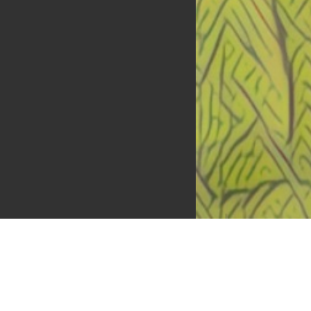
The Inventive Journey podcast guest Richard
440 × 655 — JPG 128 KB